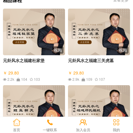
精品课程
视频
视频
元卦风水之福建杜家堡
元卦风水之福建三关虎墓
￥ 29.80
￥ 29.80
2.2k
104
103
2.9k
109
107
视频
视频
首页
一键联系
加入会员
我的