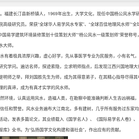
。福建长汀县新桥镇人，1969年出生，大学文化，现任中国杨公风水学
高级研究员。荣获“全球华人易学风水专家”、“全球百佳地理风水师”“全
“中国易学建筑环境装修策划十佳策划大师”“杨公风水一级策划师”荣誉称号
水大师。
水有着极具浓厚兴趣，虚心好学，先从事医学专业为民服务，小有名气，
研究学问。遍访名师，探迹索隐，立求明师指点，后发现江西兴国地理大
是明师之举，拜刘国胜先生为师，成为其得意弟子，在其精心指导尽得其
理的真谛，成为有真才实学的风水师。
然环境，认真运用风水，造福人类，在勘察中能准确判断人生吉凶祸福，
的信任和赞誉。风水业务遍布大江南北，多有建树，几乎所有服务过东家
活动，发表多篇论文，其业绩载入《国学名人》、《国际易学名人卷》、
智库》全书。为“弘扬国学文化构建和谐社会”，作出应有的贡献。