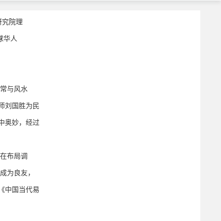
研究院理
球华人
，
常与风水
师刘国胜为民
中奥妙，经过
在布局调
均成为良友，
《中国当代易