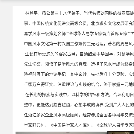
林其平，杨公第三十八代弟子，当代名师刘国胜的得意高徒
事，中国传统文化促进会高级会员，北京求实文化发展研究院
易学风水一级策划名师”“全球华人易学专家智库首席专家””
中国风水文化第一村兴国三僚嫡传三元地理，著名的周易风
生长在历史悠久的客家古邑，自幼醋爱中华国学，对易学风
先生切磋，领悟了易学风水的真理，选择了风水学成为终身
造福时写下的地论手记，其中玄妙，先批后准十分灵验，实
千家万户得证实、注重理论与实践的结合，终于掌握三元地
在长期的探索与实践中，以科学的精神和方法，合理利用自
整中，更能达到趋吉避凶，心想事成的境界,受到广大人民
任浙江多家企业风水高级顾问，经常参加全国各种易学交流
学家辞典》、《中国易学家人才库》、《全球华人易学专家