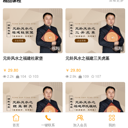
精品课程
视频
视频
元卦风水之福建杜家堡
元卦风水之福建三关虎墓
￥ 29.80
￥ 29.80
2.2k
104
103
2.9k
109
107
视频
视频
首页
一键联系
加入会员
我的