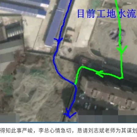
得知此事严峻，李总心情急切，恳请刘志斌老师为其谋