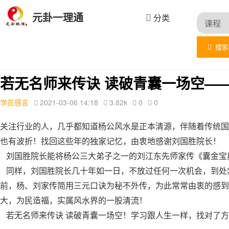
元卦一理通
分类
搜索
首页
文章列表
学员感言
详情
若无名师来传诀 读破青囊一场空—
学员感言
2021-03-06 14:18
3.82k
0
0
关注行业的人，几乎都知道杨公风水是正本清源，伴随着传统国
也有波折！找回这些年的独家记忆，由衷地感谢刘国胜院长！
刘国胜院长能将杨公三大弟子之一的刘江东先师家传《囊金宝典
同样，刘国胜院长几十年如一日，不放过任何一次机会，到处
前，杨、刘家传简用三元口诀为
秘不外传
，为此常常由衷的感到
大，为民造福，实属风水界的一股清流！
若无名师来传诀 读破青囊一场空！学习跟人生一样，找对了方