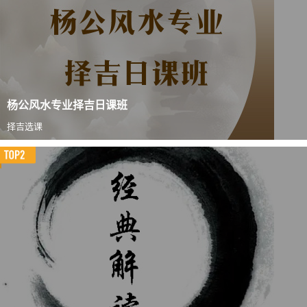
杨公风水专业择吉日课班
择吉选课