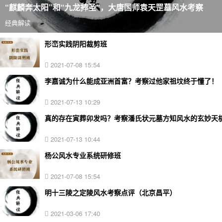
“麒麟奔太阳”和“九龙捧圣”，大唐国师袁天罡墓风水考察
经典解读
形峦实践阴阳裁剪班
2021-07-08 15:54
李嘉诚为什么能成亚洲首富？考察过他家祖坟终于懂了！
2021-07-13 10:29
真的存在寅葬卯发吗？考察潘氏状元墓方知风水的玄妙天
2021-07-13 10:44
杨公风水专业系统研修班
2021-07-08 15:54
明十三陵之定陵风水考察点评（北京昌平）
2021-03-06 17:40