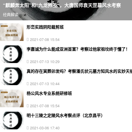
“麒麟奔太阳”和“九龙捧圣”，大唐国师袁天罡墓风水考察
经典解读
形峦实践阴阳裁剪班
2021-07-08 15:54
李嘉诚为什么能成亚洲首富？考察过他家祖坟终于懂了！
2021-07-13 10:29
真的存在寅葬卯发吗？考察潘氏状元墓方知风水的玄妙天
2021-07-13 10:44
杨公风水专业系统研修班
2021-07-08 15:54
明十三陵之定陵风水考察点评（北京昌平）
2021-03-06 17:40