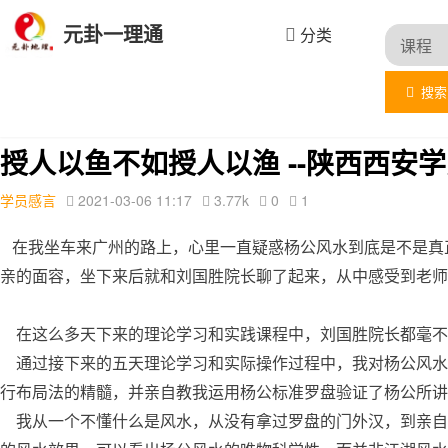
元卦一理通
分类
搜索
首页
文章列表
学员感言
详情
授人以鱼不如授人以渔 --陕西西安
学员感言
2021-03-06 11:17
3.77k
0
1
在我坐车来广州的路上，心里一直疑惑杨公风水到底是不是真
亲的面容，坐下来后就和刘国胜院长聊了起来，从中感受到老
在这么多天下来的理论学习和实践课程中，刘国胜院长都毫不
通过接下来的五天理论学习和实际操作过程中，我对杨公风水
行布局法的精髓，并亲自教我运用杨公标准罗盘验证了杨公所讲
我从一个不懂什么是风水，从没有拿过罗盘的门外汉，到亲自