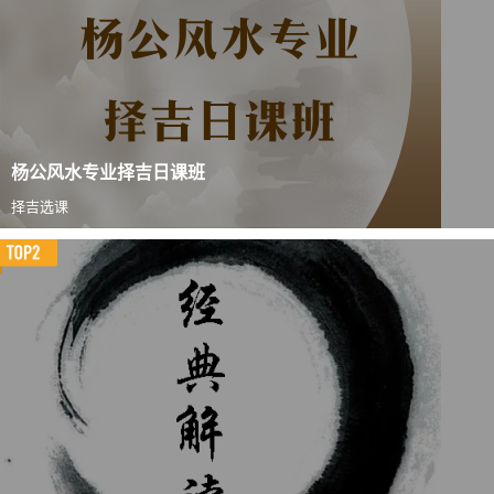
杨公风水专业择吉日课班
择吉选课