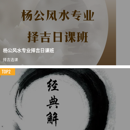
杨公风水专业择吉日课班
择吉选课