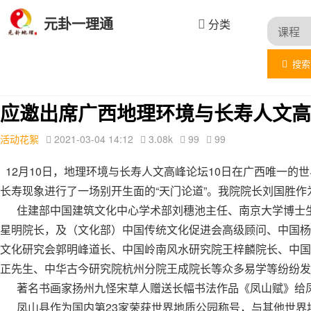
元卦一理通
分类
搜索
首页
文章列表
活动花絮
详情
应邀出席广西地理环境与长寿人文高
活动花絮
2021-03-04 14:12
3.08k
99
99
12月10日，地理环境与长寿人文高峰论坛10日在广西唯一的
长寿现象进行了一场别开生面的“天门论道”。我院院长刘国胜
住建部中国建筑文化中心学术部刘穗池主任、南京大学博士生
星明院长，及（文化部）中国传统文化促进会高级顾问、中国杨
文化研究会郭明峰道长、中国岭南风水研究院王梓麟院长、中国
正先生、中华古今研究院杭州分院王成院长等众多易学等纷纷
著名书画家扬州九怪宋草人赠送长幅书法作品《凤山赋》给凤
凤山县作为国内第23家荣获世界地质公园称号，与其他世界地