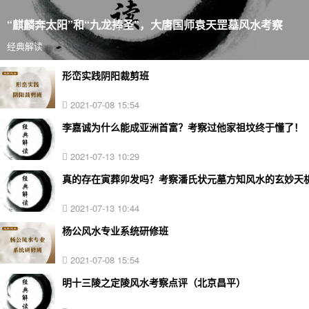
“麒麟奔太阳”和“九龙捧圣”，大唐国师袁天罡墓风水考察
经典解读
形峦实践阴阳裁剪班
2021-07-08 15:54
李嘉诚为什么能成亚洲首富？考察过他家祖坟终于懂了！
2021-07-13 10:29
真的存在寅葬卯发吗？考察潘氏状元墓方知风水的玄妙天
2021-07-13 10:44
杨公风水专业系统研修班
2021-07-08 15:54
明十三陵之定陵风水考察点评（北京昌平）